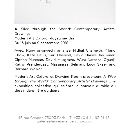
A Slice through the World: Contemporary Artists'
Drawings
Modern Art Oxford, Royaume- Uni
Du 16 juin au 9 septembre 2018
Avec: Ruby onyinyechi amanze, Nidhal Chamekh, Milano
Chow, Kate Davis, Karl Haendel, David Haines, Ian Kiaer,
Ciprian Muresan, David Musgrave, Wura-Natasha Ogunji,
Kathy Prendergast, Massinissa Selmani, Lucy Skaer and
Barbara Walker.
Modern Art Oxford et Drawing Room présentent A
Slice
through the World: Contemporary Artists' Drawings
, une
exposition collective qui célèbre le pouvoir durable du
dessin dans l'ère du digital.
45 rue Chapon 75003 Paris - T. +33 (0)1 44 93 91 48 -
galerie@annesarahbenichou.com