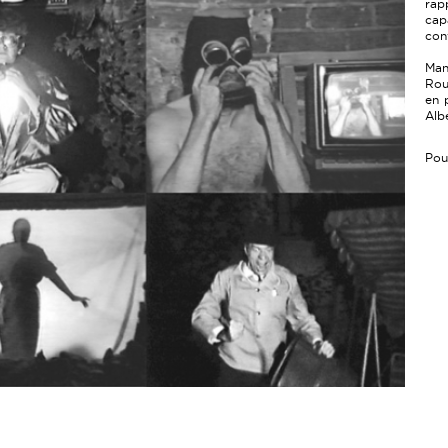
rap
cap
con
Man
Rou
en 
Alb
Pou