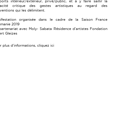
ports intérieur/extérieur, privé/public, et à y faire saillir la
acité critique des gestes artistiques au regard des
ventions qui les délimitent.
ifestation organisée dans le cadre de la Saison France
manie 2019
partenariat avec Moly- Sabata Résidence d'artistes Fondation
ert Gleizes
r plus d'informations, cliquez
ici