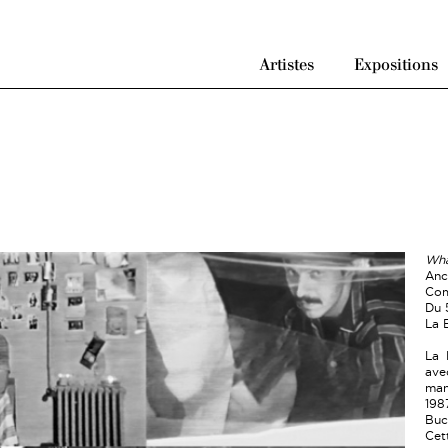
Artistes
Expositions
Wha
Anc
Com
Du 
La B
La 
av
man
198
Buc
Cet