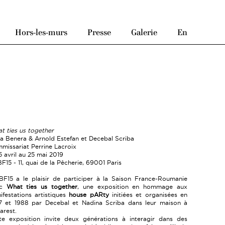
Hors-les-murs
Presse
Galerie
En
t ties us together
a Benera & Arnold Estefan et Decebal Scriba
missariat Perrine Lacroix
5 avril au 25 mai 2019
F15 - 11, quai de la Pêcherie, 69001 Paris
BF15 a le plaisir de participer à la Saison France-Roumanie
ec
What ties us together
, une exposition en hommage aux
ifestations artistiques
house pARty
initiées et organisées en
7 et 1988 par Decebal et Nadina Scriba dans leur maison à
arest.
te exposition invite deux générations à interagir dans des