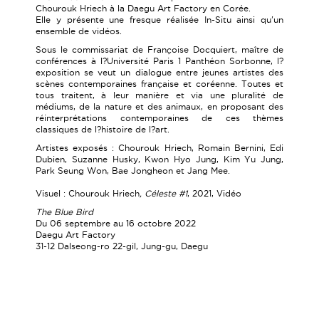
Chourouk Hriech à la Daegu Art Factory en Corée.
Elle y présente une fresque réalisée In-Situ ainsi qu'un
ensemble de vidéos.
Sous le commissariat de Françoise Docquiert, maître de
conférences à l?Université Paris 1 Panthéon Sorbonne, l?
exposition se veut un dialogue entre jeunes artistes des
scènes contemporaines française et coréenne. Toutes et
tous traitent, à leur manière et via une pluralité de
médiums, de la nature et des animaux, en proposant des
réinterprétations contemporaines de ces thèmes
classiques de l?histoire de l?art.
Artistes exposés : Chourouk Hriech, Romain Bernini, Edi
Dubien, Suzanne Husky, Kwon Hyo Jung, Kim Yu Jung,
Park Seung Won, Bae Jongheon et Jang Mee.
Visuel : Chourouk Hriech
, Céleste #1
, 2021, Vidéo
The Blue Bird
Du 06 septembre au 16 octobre 2022
Daegu Art Factory
31-12 Dalseong-ro 22-gil, Jung-gu, Daegu