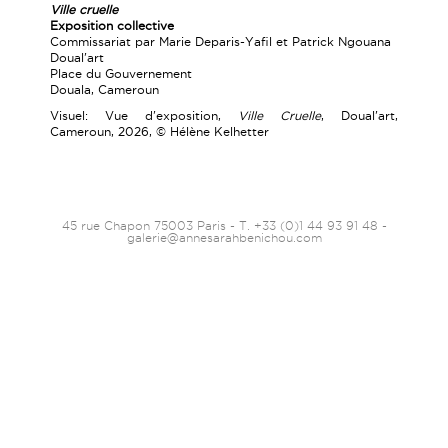
Ville cruelle
Exposition collective
Commissariat par Marie Deparis-Yafil et Patrick Ngouana
Doual'art
Place du Gouvernement
Douala, Cameroun
Visuel: Vue d'exposition,
Ville
Cruelle
, Doual'art,
Cameroun, 2026, © Hélène Kelhetter
45 rue Chapon 75003 Paris - T. +33 (0)1 44 93 91 48 -
galerie@annesarahbenichou.com