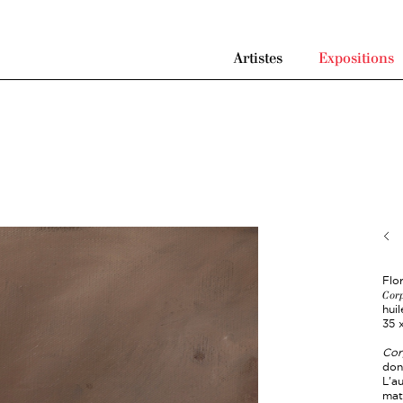
Artistes
Expositions
Flo
Cor
huil
35 
Cor
don
L'a
mat