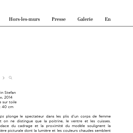
Hors-les-murs
Presse
Galerie
En
rin Stefan
ps
, 2014
e sur toile
x 40 cm
ps
plonge le spectateur dans les plis d'un corps de femme
t on ne distingue que la poitrine, le ventre et les cuisses.
udace du cadrage et la proximité du modèle soulignent la
ière picturale dont la lumière et les couleurs chaudes semblent