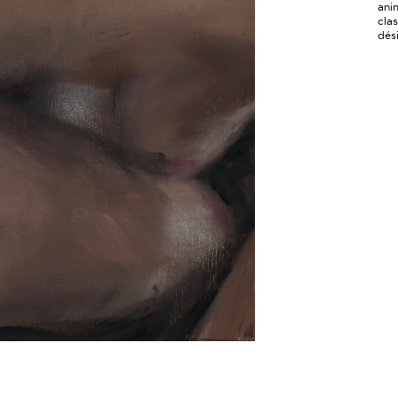
ani
cla
dés