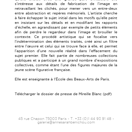
s'intéresse aux détails de fabrication de l'image en
retravaillant les clichés, pour mener vers un entre-deux
entre abstraction et repères mémoriels. L'artiste cherche
à faire échapper le sujet initial dans les motifs qu'elle peint
en insistant sur les détails et en modifiant les rapports
d'échelle, en agrandissant par exemple de petits éléments
afin de perdre le regardeur dans l'image et brouiller le
contexte. Ce procédé artistique qui se focalise vers
l'indétermination des éléments traités, créé ainsi un filtre
entre l'œuvre et celui qui se trouve face à elle, et permet
l'apparition d'une nouvelle réalité dans l'effacement du
sujet premier. Elle fait partie de nombreuses collections
publiques et a participé à un grand nombre d'expositions
collectives, comme étant l'une des figures majeures de la
jeune scène figurative française.
Elle est enseignante à l'École des Beaux-Arts de Paris.
Télécharger le dossier de presse de Mireille Blanc (pdf)
45 rue Chapon 75003 Paris - T. +33 (0)1 44 93 91 48 -
galerie@annesarahbenichou.com