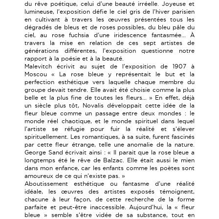
du rêve poétique, celui d'une beauté irréelle. Joyeuse et
lumineuse, l’exposition défie le ciel gris de l’hiver parisien
en cultivant à travers les œuvres présentées tous les
dégradés de bleus et de roses possibles, du bleu pâle du
ciel, au rose fuchsia d’une iridescence fantasmée... À
travers la mise en relation de ces sept artistes de
générations différentes, l’exposition questionne notre
rapport à la poésie et à la beauté.
Malevitch écrivit au sujet de l'exposition de 1907 à
Moscou « La rose bleue y représentait le but et la
perfection esthétique vers laquelle chaque membre du
groupe devait tendre. Elle avait été choisie comme la plus
belle et la plus fine de toutes les fleurs... » En effet, déjà
un siècle plus tôt, Novalis développait cette idée de la
fleur bleue comme un passage entre deux mondes : le
monde réel chaotique, et le monde spirituel dans lequel
l’artiste se réfugie pour fuir la réalité et s’élever
spirituellement. Les romantiques, à sa suite, furent fascinés
par cette fleur étrange, telle une anomalie de la nature.
George Sand écrivait ainsi : « Il parait que la rose bleue a
longtemps été le rêve de Balzac. Elle était aussi le mien
dans mon enfance, car les enfants comme les poètes sont
amoureux de ce qui n’existe pas. »
Aboutissement esthétique ou fantasme d’une réalité
idéale, les œuvres des artistes exposés témoignent,
chacune à leur façon, de cette recherche de la forme
parfaite et peut-être inaccessible. Aujourd’hui, la « fleur
bleue » semble s’être vidée de sa substance, tout en